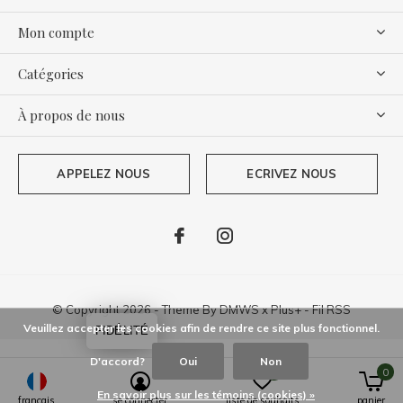
Mon compte
Catégories
À propos de nous
APPELEZ NOUS
ECRIVEZ NOUS
© Copyright
2026
- Theme By
DMWS
x
Plus+
-
Fil RSS
Veuillez accepter les cookies afin de rendre ce site plus fonctionnel.
FIDÉLITÉ
D'accord?
Oui
Non
0
0
En savoir plus sur les témoins (cookies) »
français
se connecter
liste de souhaits
panier