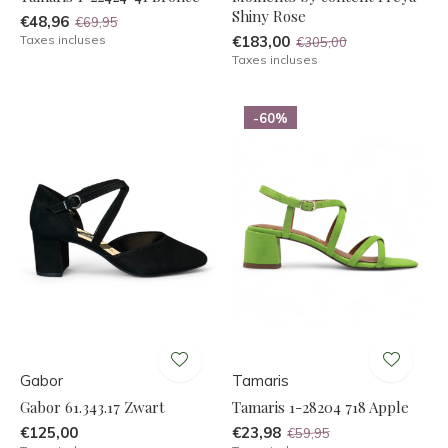
Shiny Rose
€48,96
€69,95
Taxes incluses
€183,00
€305,00
Taxes incluses
-60%
Gabor
Tamaris
Gabor 61.343.17 Zwart
Tamaris 1-28204 718 Apple
€125,00
€23,98
€59,95