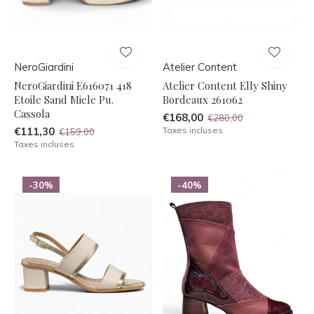
NeroGiardini
Atelier Content
NeroGiardini E616071 418
Atelier Content Elly Shiny
Etoile Sand Miele Pu.
Bordeaux 261062
Cassola
€168,00
€280,00
€111,30
Taxes incluses
€159,00
Taxes incluses
-30%
-40%