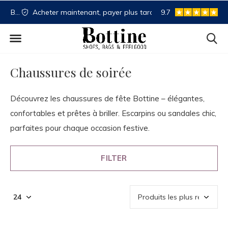
NL
Acheter maintenant, payer plus tard
9.7
Spaartegoed
Chaussures de soirée
Découvrez les chaussures de fête Bottine – élégantes,
confortables et prêtes à briller. Escarpins ou sandales chic,
parfaites pour chaque occasion festive.
FILTER