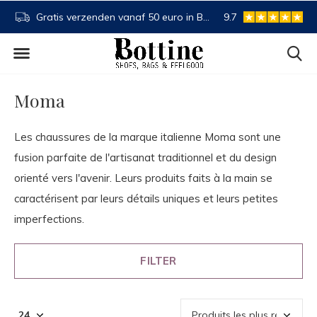
Gratis verzenden vanaf 50 euro in BE en NL
9.7
Acheter maintenant
Moma
Les chaussures de la marque italienne Moma sont une
fusion parfaite de l'artisanat traditionnel et du design
orienté vers l'avenir. Leurs produits faits à la main se
caractérisent par leurs détails uniques et leurs petites
imperfections.
FILTER