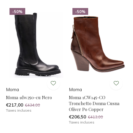
-50%
-50%
Moma
Moma
Moma 1dw250-cu Nero
Moma 1CW145-CO
Tronchetto Donna Cusna
€217,00
€434,00
Oliver Po Copper
Taxes incluses
€206,50
€413,00
Taxes incluses