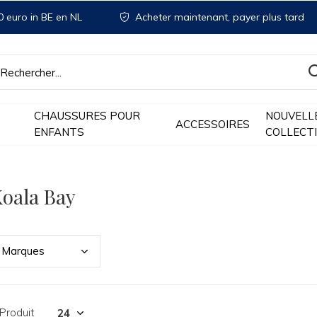
 euro in BE en NL
Acheter maintenant, payer plus tard
CHAUSSURES POUR
NOUVELL
ACCESSOIRES
ENFANTS
COLLECT
oala Bay
Marq
ues
Produit