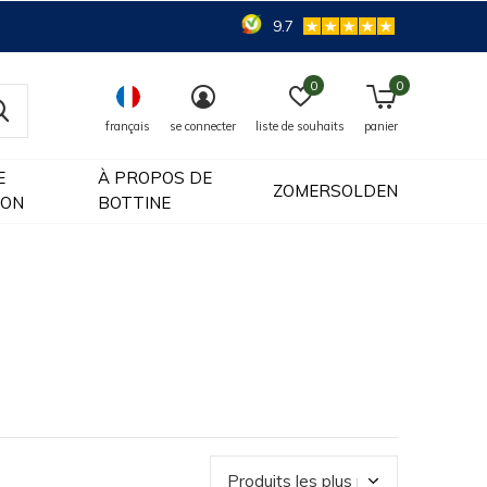
9.7
0
0
français
se connecter
liste de souhaits
panier
E
À PROPOS DE
ZOMERSOLDEN
ION
BOTTINE