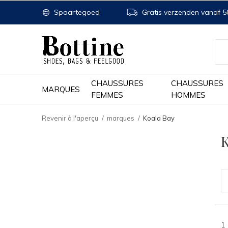
Spaartegoed
Gratis verzenden vanaf 50
CHAUSSURES
CHAUSSURES
MARQUES
FEMMES
HOMMES
Revenir à l'aperçu
marques
Koala Bay
K
1 