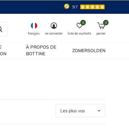
9.7
0
0
français
se connecter
liste de souhaits
panier
E
À PROPOS DE
ZOMERSOLDEN
ION
BOTTINE