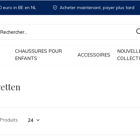
 euro in BE en NL
Acheter maintenant, payer plus tard
CHAUSSURES POUR
NOUVELL
ACCESSOIRES
ENFANTS
COLLECT
etten
 Produits