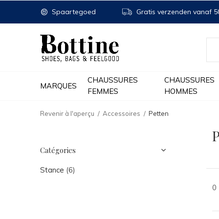
Spaartegoed
Gratis verzenden vanaf 50
CHAUSSURES
CHAUSSURES
MARQUES
FEMMES
HOMMES
Revenir à l'aperçu
Accessoires
Petten
P
Catégories
Stance
(6)
0