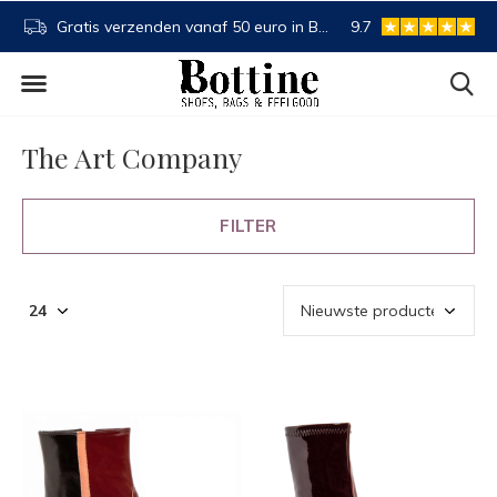
NL
Koop nu, betaal later
9.7
Spaartegoed
The Art Company
FILTER