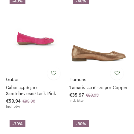
-40%
-40%
Gabor
Tamaris
Gabor 44.163.10
Tamaris 22116-20 901 Copper
Samtchevreau/Lack Pink
€35,97
€59,95
€59,94
Incl. btw
€99,90
Incl. btw
-30%
-80%