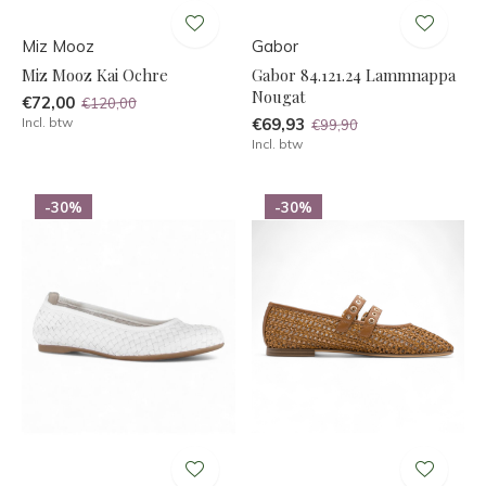
Miz Mooz
Gabor
Miz Mooz Kai Ochre
Gabor 84.121.24 Lammnappa
Nougat
€72,00
€120,00
Incl. btw
€69,93
€99,90
Incl. btw
-30%
-30%