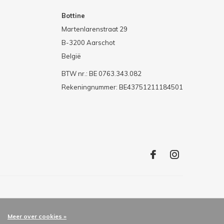
Bottine
Martenlarenstraat 29
B-3200 Aarschot
België
BTW nr.: BE 0763.343.082
Rekeningnummer: BE43751211184501
Meer over cookies »