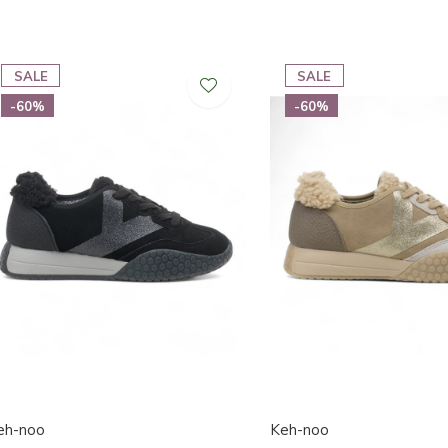
SALE
SALE
-60%
-60%
eh-noo
Keh-noo