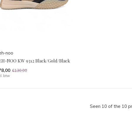
eh-noo
EH-NOO KW 9312 Black/Gold/Black
78,00
€130,00
cl. btw
Seen 10 of the 10 p