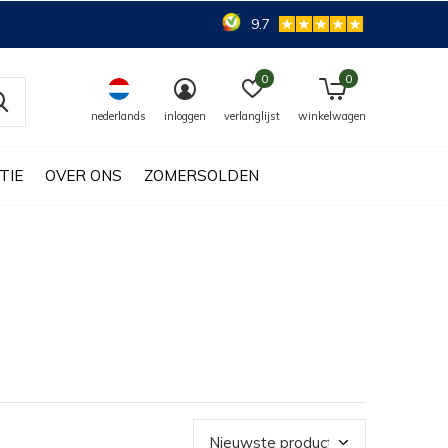
9.7
0
0
nederlands
inloggen
verlanglijst
winkelwagen
TIE
OVER ONS
ZOMERSOLDEN