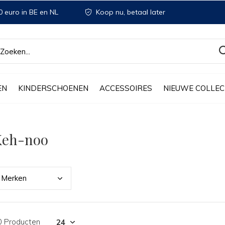
 euro in BE en NL
Koop nu, betaal later
EN
KINDERSCHOENEN
ACCESSOIRES
NIEUWE COLLEC
Keh-noo
Merk
en
0 Producten