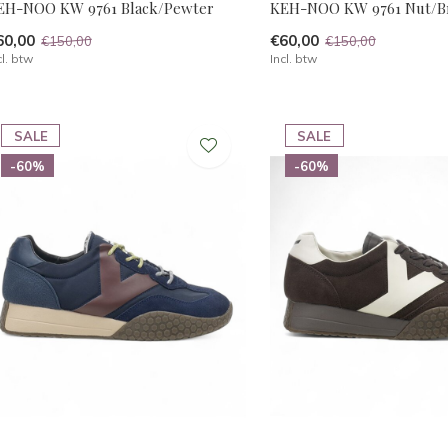
EH-NOO KW 9761 Black/Pewter
KEH-NOO KW 9761 Nut/B
60,00
€60,00
€150,00
€150,00
cl. btw
Incl. btw
SALE
SALE
-60%
-60%