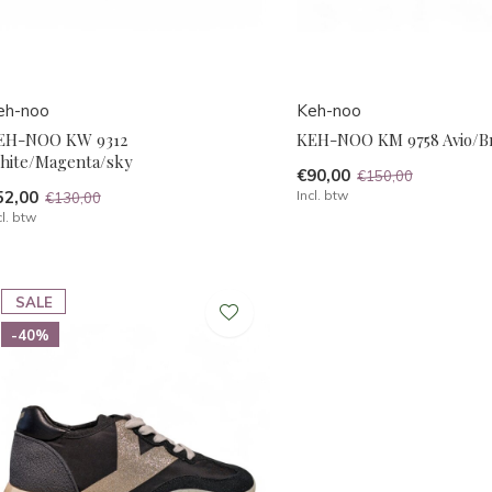
eh-noo
Keh-noo
EH-NOO KW 9312
KEH-NOO KM 9758 Avio/B
hite/Magenta/sky
€90,00
€150,00
52,00
Incl. btw
€130,00
cl. btw
SALE
-40%