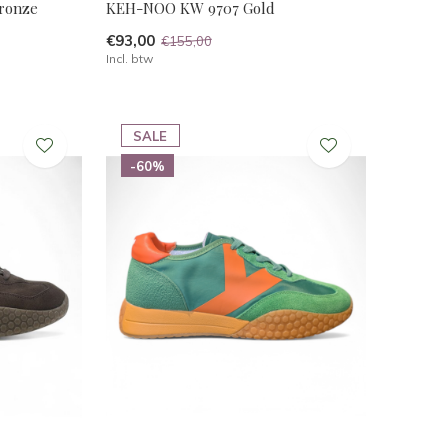
ronze
KEH-NOO KW 9707 Gold
€93,00
€155,00
Incl. btw
SALE
-60%