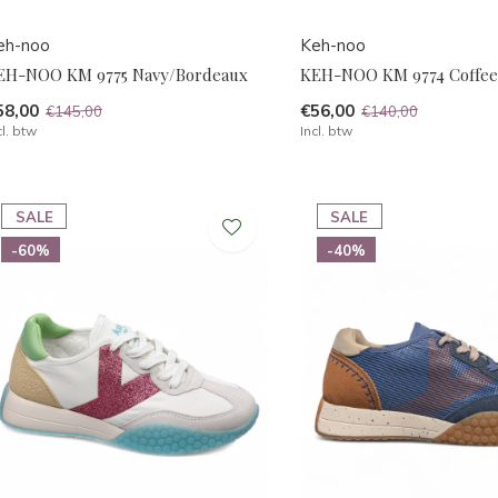
eh-noo
Keh-noo
EH-NOO KM 9775 Navy/Bordeaux
KEH-NOO KM 9774 Coffee
58,00
€56,00
€145,00
€140,00
cl. btw
Incl. btw
SALE
SALE
-60%
-40%