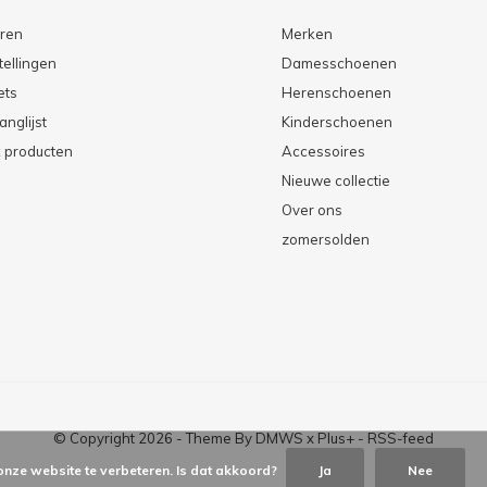
eren
Merken
tellingen
Damesschoenen
ets
Herenschoenen
anglijst
Kinderschoenen
k producten
Accessoires
Nieuwe collectie
Over ons
zomersolden
© Copyright
2026
- Theme By
DMWS
x
Plus+
-
RSS-feed
onze website te verbeteren. Is dat akkoord?
Ja
Nee