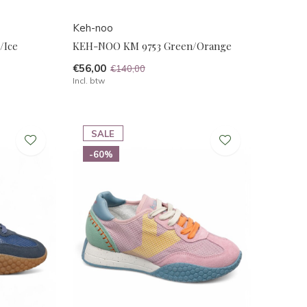
Keh-noo
/Ice
KEH-NOO KM 9753 Green/Orange
€56,00
€140,00
Incl. btw
SALE
-60%