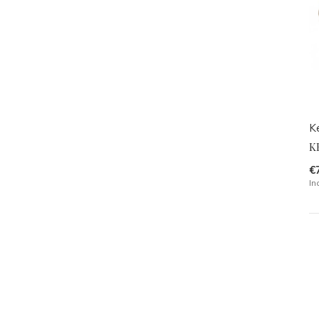
K
K
€
In