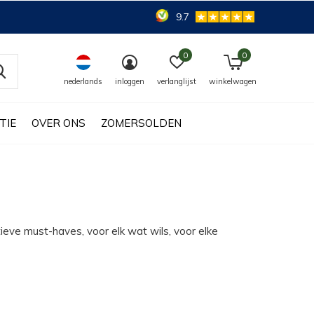
9.7
0
0
nederlands
inloggen
verlanglijst
winkelwagen
TIE
OVER ONS
ZOMERSOLDEN
ieve must-haves, voor elk wat wils, voor elke