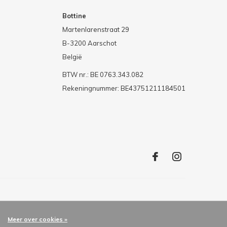
Bottine
Martenlarenstraat 29
B-3200 Aarschot
België
BTW nr.: BE 0763.343.082
Rekeningnummer: BE43751211184501
Meer over cookies »