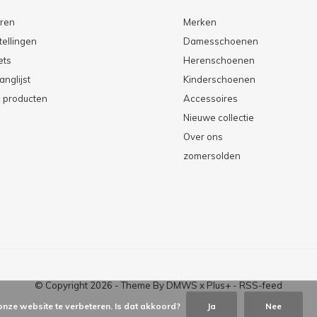
eren
Merken
tellingen
Damesschoenen
ets
Herenschoenen
anglijst
Kinderschoenen
k producten
Accessoires
Nieuwe collectie
Over ons
zomersolden
© Copyright
2026
- Theme By
DMWS
x
Plus+
-
RSS-feed
onze website te verbeteren. Is dat akkoord?
Ja
Nee