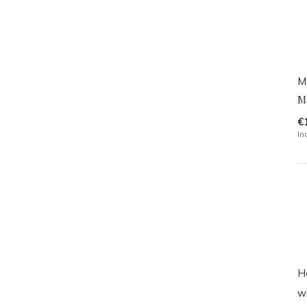
M
M
€
In
H
w