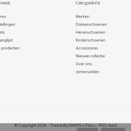
count
Categorieën
eren
Merken
tellingen
Damesschoenen
ets
Herenschoenen
anglijst
Kinderschoenen
k producten
Accessoires
Nieuwe collectie
Over ons
zomersolden
© Copyright
2026
- Theme By
DMWS
x
Plus+
-
RSS-feed