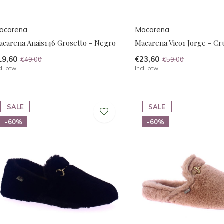
acarena
Macarena
acarena Anais146 Grosetto - Negro
Macarena Vico1 Jorge - C
19,60
€23,60
€49,00
€59,00
cl. btw
Incl. btw
SALE
SALE
-60%
-60%