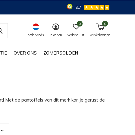
9.7
0
0
nederlands
inloggen
verlanglijst
winkelwagen
TIE
OVER ONS
ZOMERSOLDEN
! Met de pantoffels van dit merk kan je gerust de