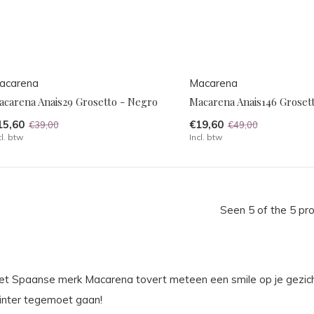
acarena
Macarena
acarena Anais29 Grosetto - Negro
Macarena Anais146 Groset
15,60
€19,60
€39,00
€49,00
cl. btw
Incl. btw
Seen 5 of the 5 pr
et Spaanse merk Macarena tovert meteen een smile op je gezicht
inter tegemoet gaan!