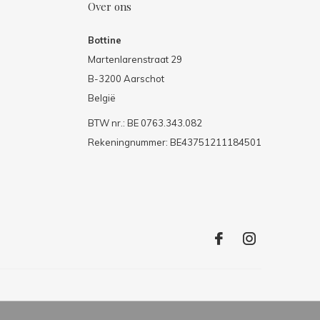
Over ons
Bottine
Martenlarenstraat 29
B-3200 Aarschot
België
BTW nr.: BE 0763.343.082
Rekeningnummer: BE43751211184501