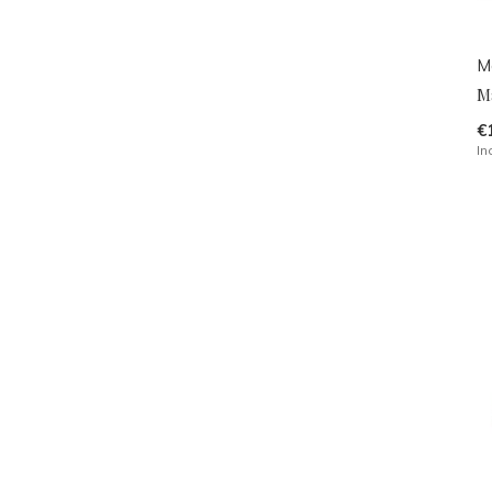
M
M
€
In