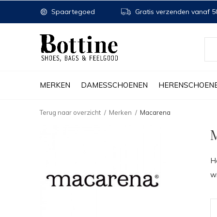
Spaartegoed
Gratis verzenden vanaf 50
MERKEN
DAMESSCHOENEN
HERENSCHOEN
Terug naar overzicht
Merken
Macarena
H
w