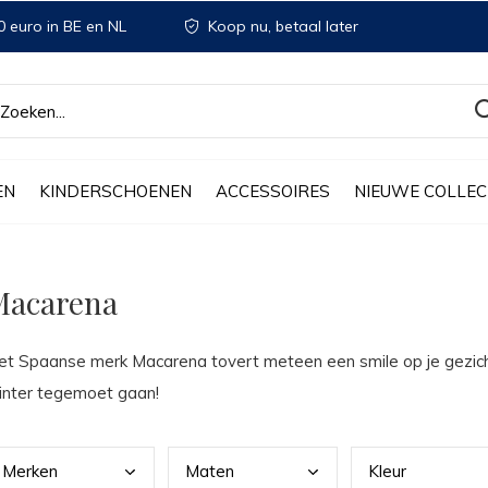
 euro in BE en NL
Koop nu, betaal later
EN
KINDERSCHOENEN
ACCESSOIRES
NIEUWE COLLEC
Macarena
et Spaanse merk Macarena tovert meteen een smile op je gezicht
inter tegemoet gaan!
Merk
en
Mate
n
Kleu
r