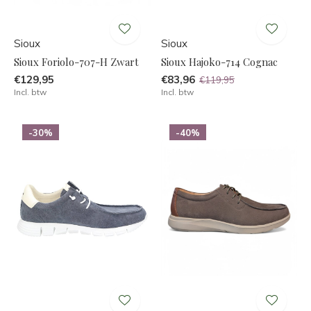
Sioux
Sioux
Sioux Foriolo-707-H Zwart
Sioux Hajoko-714 Cognac
€129,95
€83,96
€119,95
Incl. btw
Incl. btw
-30%
-40%