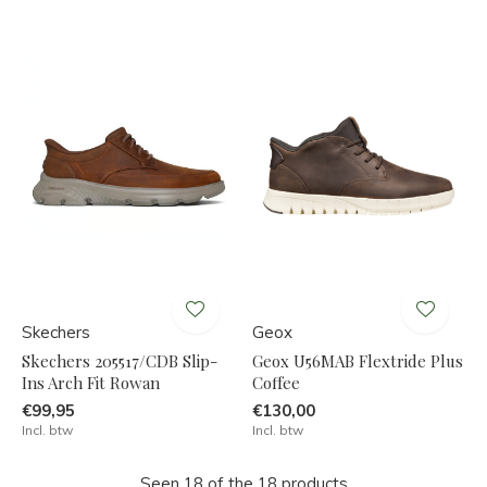
Skechers
Geox
Skechers 205517/CDB Slip-
Geox U56MAB Flextride Plus
Ins Arch Fit Rowan
Coffee
€99,95
€130,00
Incl. btw
Incl. btw
Seen 18 of the 18 products