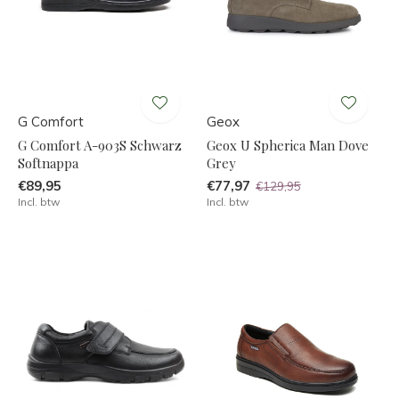
G Comfort
Geox
G Comfort A-903S Schwarz
Geox U Spherica Man Dove
Softnappa
Grey
€89,95
€77,97
€129,95
Incl. btw
Incl. btw