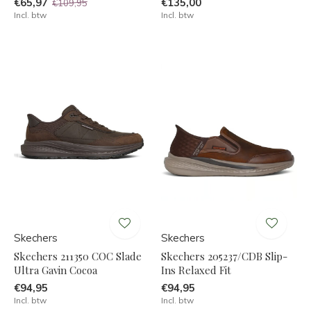
€65,97
€135,00
€109,95
Incl. btw
Incl. btw
Skechers
Skechers
Skechers 211350 COC Slade
Skechers 205237/CDB Slip-
Ultra Gavin Cocoa
Ins Relaxed Fit
€94,95
€94,95
Incl. btw
Incl. btw