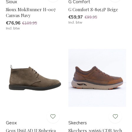
Sioux
G Comfort
Sioux MokRunner H-007
G Comfort S-8952P Beige
Canvas Navy
€59,97
€99,95
€76,96
Incl. btw
€109,95
Incl. btw
Geox
Skechers
Geox U56LAD U Spherica
Skechers 205656/CDB Arch