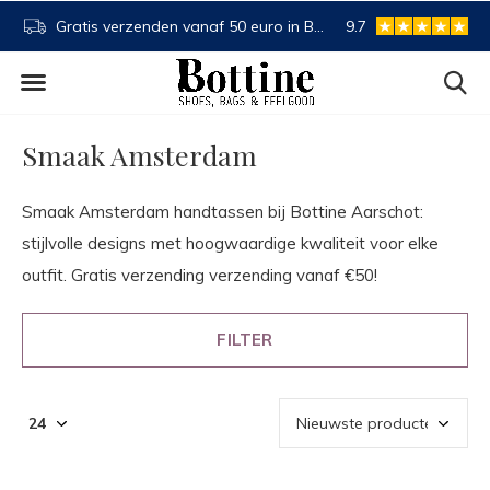
0 euro in BE en NL
Koop nu, betaal later
9.7
Spaa
Smaak Amsterdam
Smaak Amsterdam handtassen bij Bottine Aarschot:
stijlvolle designs met hoogwaardige kwaliteit voor elke
outfit. Gratis verzending verzending vanaf €50!
FILTER