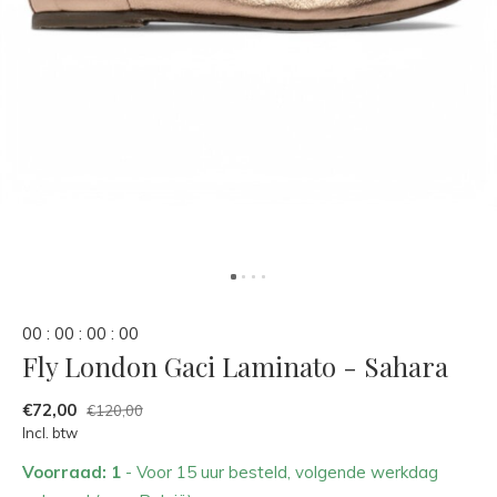
0
0
:
0
0
:
0
0
:
0
0
Fly London Gaci Laminato - Sahara
€72,00
€120,00
Incl. btw
Voorraad: 1
- Voor 15 uur besteld, volgende werkdag