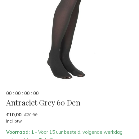
0
0
:
0
0
:
0
0
:
0
0
Antraciet Grey 60 Den
€10,00
€20,00
Incl. btw
Voorraad: 1
- Voor 15 uur besteld, volgende werkdag