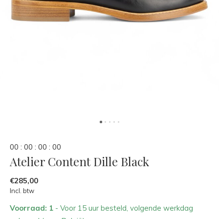
0
0
:
0
0
:
0
0
:
0
0
Atelier Content Dille Black
€285,00
Incl. btw
Voorraad: 1
- Voor 15 uur besteld, volgende werkdag