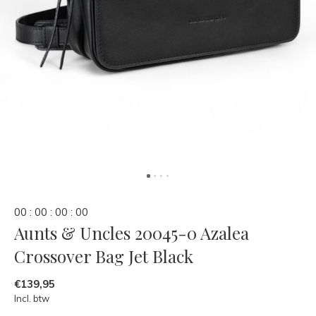
0
0
:
0
0
:
0
0
:
0
0
Aunts & Uncles 20045-0 Azalea
Crossover Bag Jet Black
€139,95
Incl. btw