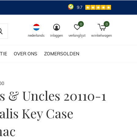
9.7
0
0
nederlands
inloggen
verlanglijst
winkelwagen
TIE
OVER ONS
ZOMERSOLDEN
0
0
s & Uncles 20110-1
alis Key Case
nac