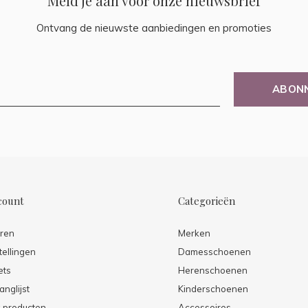
Meld je aan voor onze nieuwsbrief
Ontvang de nieuwste aanbiedingen en promoties
ABON
count
Categorieën
eren
Merken
tellingen
Damesschoenen
ets
Herenschoenen
anglijst
Kinderschoenen
k producten
Accessoires