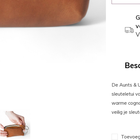
G
v
V
Besc
De Aunts & U
sleuteletui v
warme cognac-
veilig je sle
Toevoege