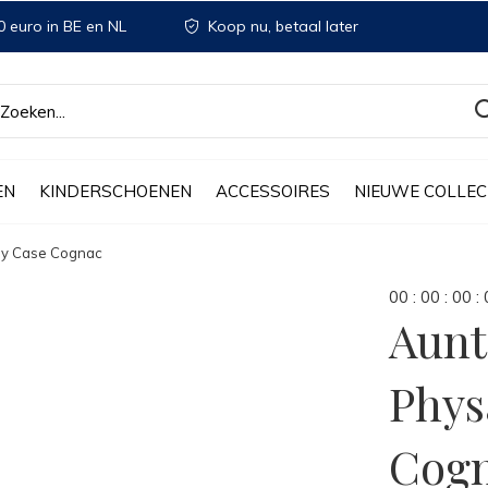
 euro in BE en NL
Koop nu, betaal later
EN
KINDERSCHOENEN
ACCESSOIRES
NIEUWE COLLEC
ey Case Cognac
0
0
:
0
0
:
0
0
:
Aunt
Phys
Cog