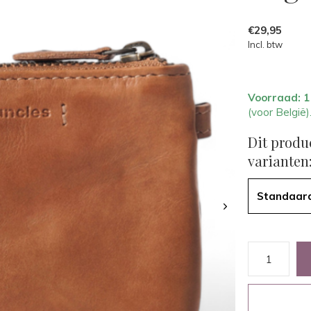
€29,95
Incl. btw
Voorraad: 
(voor België)
Dit produ
varianten
Standaar