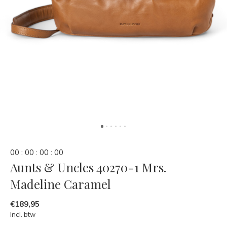
0
0
:
0
0
:
0
0
:
0
0
Aunts & Uncles 40270-1 Mrs.
Madeline Caramel
€189,95
Incl. btw