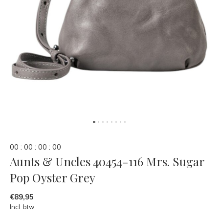
0
0
:
0
0
:
0
0
:
0
0
Aunts & Uncles 40454-116 Mrs. Sugar
Pop Oyster Grey
€89,95
Incl. btw