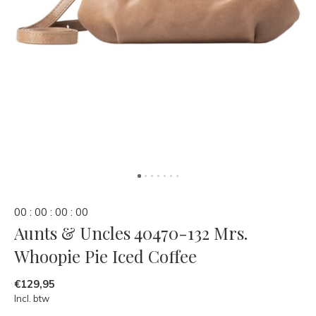
0
0
:
0
0
:
0
0
:
0
0
Aunts & Uncles 40470-132 Mrs.
Whoopie Pie Iced Coffee
€129,95
Incl. btw