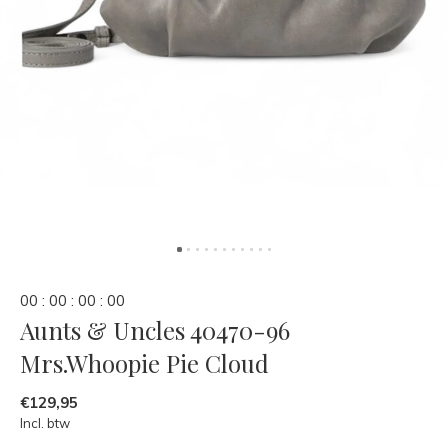
0
0
:
0
0
:
0
0
:
0
0
Aunts & Uncles 40470-96
Mrs.Whoopie Pie Cloud
€129,95
Incl. btw