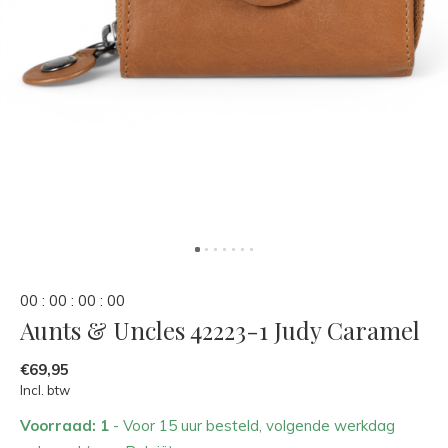
0
0
:
0
0
:
0
0
:
0
0
Aunts & Uncles 42223-1 Judy Caramel
€69,95
Incl. btw
Voorraad: 1
- Voor 15 uur besteld, volgende werkdag