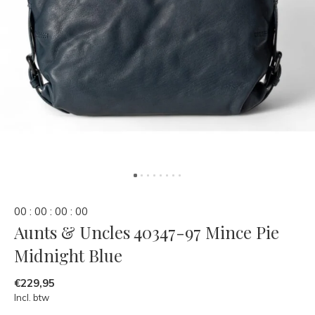
0
0
:
0
0
:
0
0
:
0
0
Aunts & Uncles 40347-97 Mince Pie
Midnight Blue
€229,95
Incl. btw