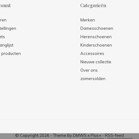
count
Categorieën
eren
Merken
tellingen
Damesschoenen
ets
Herenschoenen
anglijst
Kinderschoenen
k producten
Accessoires
Nieuwe collectie
Over ons
zomersolden
© Copyright
2026
- Theme By
DMWS
x
Plus+
-
RSS-feed