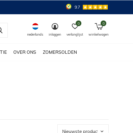
9.7
0
0
nederlands
inloggen
verlanglijst
winkelwagen
TIE
OVER ONS
ZOMERSOLDEN