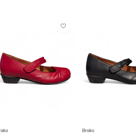
rako
Brako