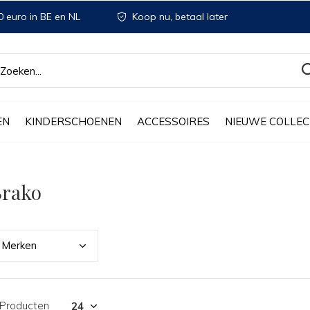
 euro in BE en NL
Koop nu, betaal later
EN
KINDERSCHOENEN
ACCESSOIRES
NIEUWE COLLEC
Brako
Merk
en
 Producten