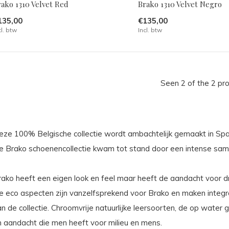
rako 1310 Velvet Red
Brako 1310 Velvet Negro
135,00
€135,00
cl. btw
Incl. btw
Seen 2 of the 2 pr
eze 100% Belgische collectie wordt ambachtelijk gemaakt in Spa
e Brako schoenencollectie kwam tot stand door een intense sam
rako heeft een eigen look en feel maar heeft de aandacht voor d
e eco aspecten zijn vanzelfsprekend voor Brako en maken integr
n de collectie. Chroomvrije natuurlijke leersoorten, de op water
n aandacht die men heeft voor milieu en mens.