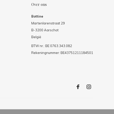
Over ons
Bottine
Martenlarenstraat 29
B-3200 Aarschot
België
BTW nr.: BE 0763.343.082
Rekeningnummer: BE43751211184501