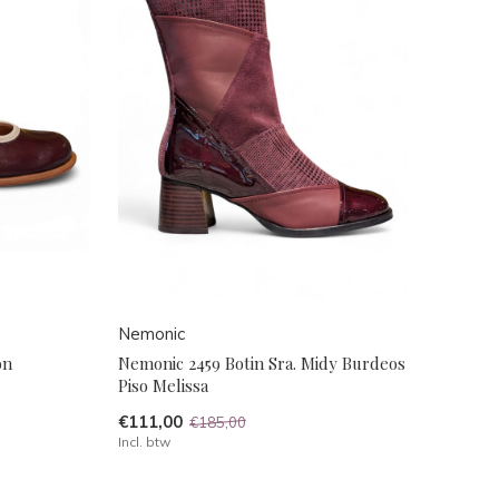
Nemonic
on
Nemonic 2459 Botin Sra. Midy Burdeos
Piso Melissa
€111,00
€185,00
Incl. btw