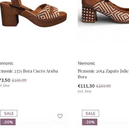
emonic
Nemonic
emonic 2371 Bora Cuero Aruba
Nemonic 2054 Zapato Juli
Bora
73,50
€105,00
cl. btw
€111,30
€159,00
Incl. btw
SALE
SALE
-30%
-30%