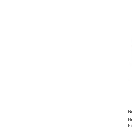
N
N
B