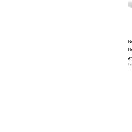
N
Ne
€
In