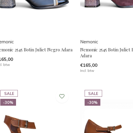
emonic
Nemonic
monic 2545 Botin Juliet Negro Adara
Nemonic 2545 Botin Juliet
Adara
165,00
cl. btw
€165,00
Incl. btw
SALE
SALE
-30%
-30%