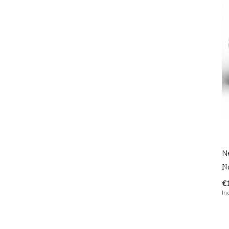
N
N
€
In