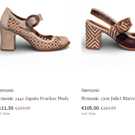
emonic
Nemonic
emonic 2442 Zapato Peackoc Nude
Nemonic 2306 Juliet Marr
111,30
€105,00
€159,00
€150,00
cl. btw
Incl. btw