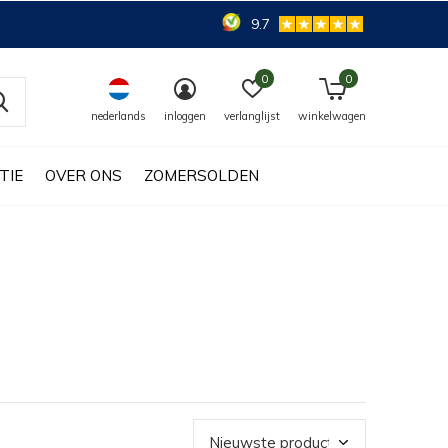
9.7
0
0
nederlands
inloggen
verlanglijst
winkelwagen
TIE
OVER ONS
ZOMERSOLDEN