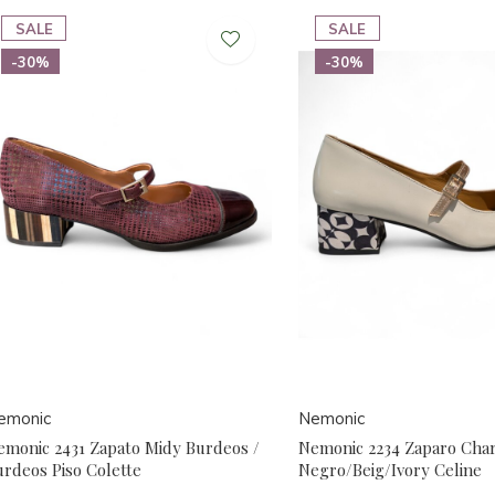
SALE
SALE
-30%
-30%
emonic
Nemonic
emonic 2431 Zapato Midy Burdeos /
Nemonic 2234 Zaparo Cha
urdeos Piso Colette
Negro/Beig/Ivory Celine