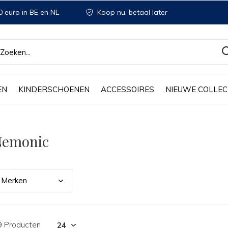
 euro in BE en NL
Koop nu, betaal later
EN
KINDERSCHOENEN
ACCESSOIRES
NIEUWE COLLEC
Nemonic
Merk
en
9 Producten