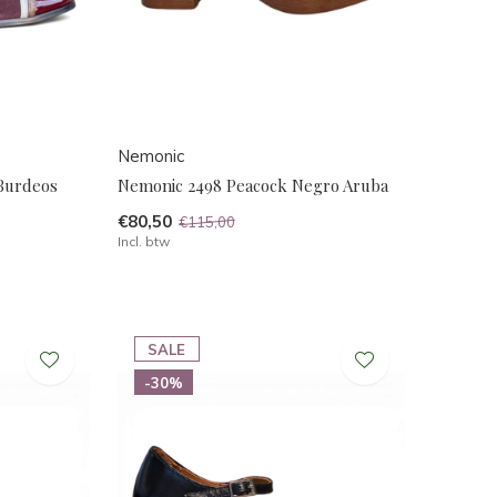
Nemonic
 Burdeos
Nemonic 2498 Peacock Negro Aruba
€80,50
€115,00
Incl. btw
SALE
-30%