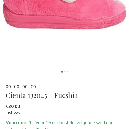
0
0
:
0
0
:
0
0
:
0
0
Cienta 132045 - Fucshia
€30,00
Incl. btw
Voorraad: 1
- Voor 15 uur besteld, volgende werkdag