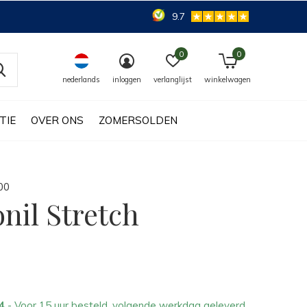
9.7
0
0
nederlands
inloggen
verlanglijst
winkelwagen
TIE
OVER ONS
ZOMERSOLDEN
0
0
onil Stretch
14
- Voor 15 uur besteld, volgende werkdag geleverd