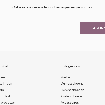
Ontvang de nieuwste aanbiedingen en promoties
ABON
count
Categorieën
eren
Merken
tellingen
Damesschoenen
ets
Herenschoenen
anglijst
Kinderschoenen
k producten
Accessoires