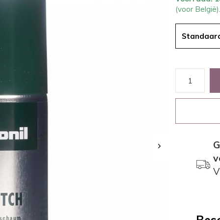
(voor België)
Standaar
G
v
V