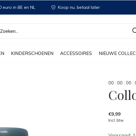
 euro in BE en NL
Koop nu, betaal later
EN
KINDERSCHOENEN
ACCESSOIRES
NIEUWE COLLEC
0
0
:
0
0
:
0
0
:
Coll
€9,99
Incl. btw
Voorraad: 