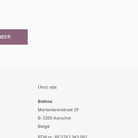
NEER
Over ons
Bottine
Martenlarenstraat 29
B-3200 Aarschot
België
BTW nr.: BE 0763.343.082