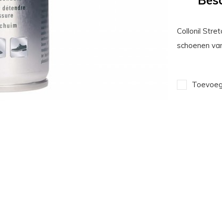
Besc
Collonil Stre
schoenen van
Toevoege