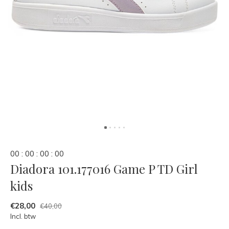
0
0
:
0
0
:
0
0
:
0
0
Diadora 101.177016 Game P TD Girl
kids
€28,00
€40,00
Incl. btw