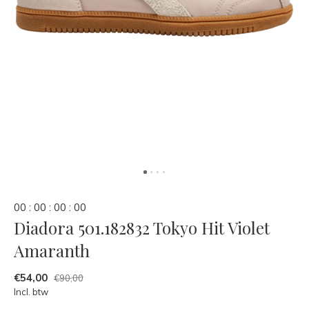
0
0
:
0
0
:
0
0
:
0
0
Diadora 501.182832 Tokyo Hit Violet
Amaranth
€54,00
€90,00
Incl. btw