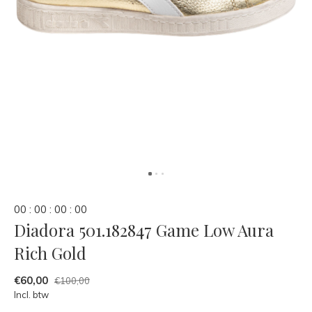
0
0
:
0
0
:
0
0
:
0
0
Diadora 501.182847 Game Low Aura
Rich Gold
€60,00
€100,00
Incl. btw