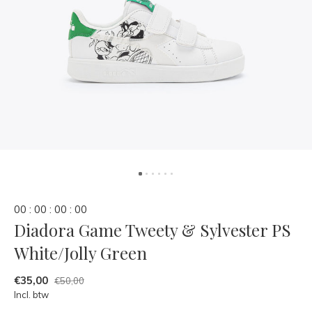
0
0
:
0
0
:
0
0
:
0
0
Diadora Game Tweety & Sylvester PS
White/Jolly Green
€35,00
€50,00
Incl. btw