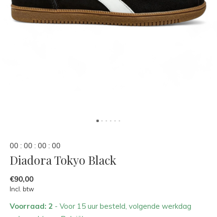
0
0
:
0
0
:
0
0
:
0
0
Diadora Tokyo Black
€90,00
Incl. btw
Voorraad: 2
- Voor 15 uur besteld, volgende werkdag