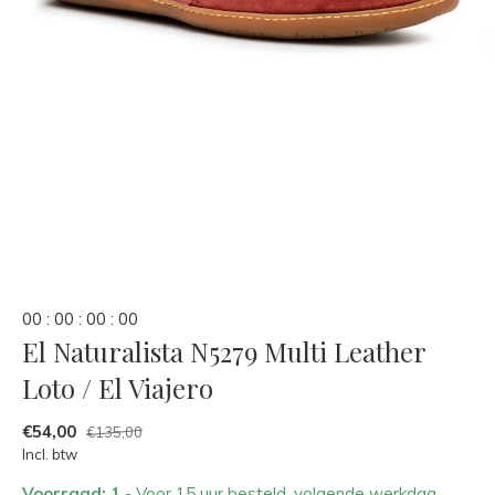
0
0
:
0
0
:
0
0
:
0
0
El Naturalista N5279 Multi Leather
Loto / El Viajero
€54,00
€135,00
Incl. btw
Voorraad: 1
- Voor 15 uur besteld, volgende werkdag