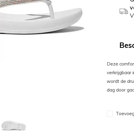
v
V
Besc
Deze comfort
verkrijgbaar 
wordt de druk
dag door gaa
Toevoege