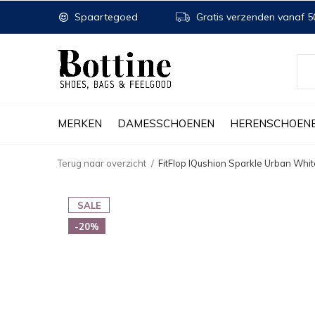
Spaartegoed
Gratis verzenden vanaf 50
MERKEN
DAMESSCHOENEN
HERENSCHOEN
Terug naar overzicht
FitFlop IQushion Sparkle Urban Whit
SALE
-20%