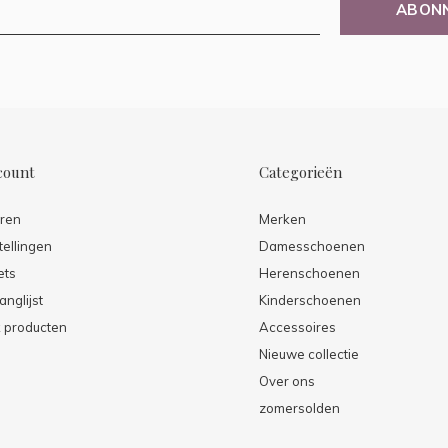
ABON
count
Categorieën
eren
Merken
tellingen
Damesschoenen
ets
Herenschoenen
anglijst
Kinderschoenen
k producten
Accessoires
Nieuwe collectie
Over ons
zomersolden