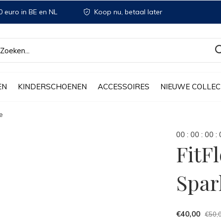
 euro in BE en NL
Koop nu, betaal later
EN
KINDERSCHOENEN
ACCESSOIRES
NIEUWE COLLEC
e
0
0
:
0
0
:
0
0
:
FitF
Spar
€40,00
€50,