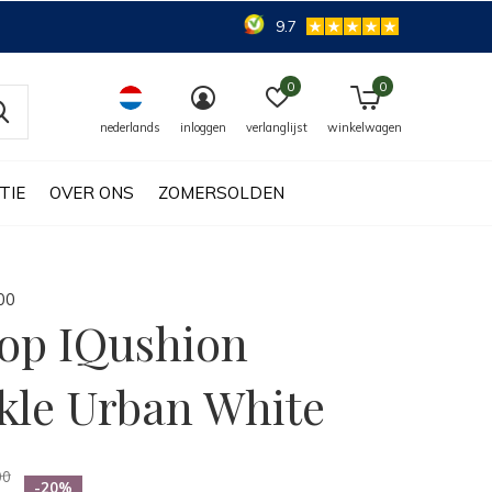
9.7
0
0
nederlands
inloggen
verlanglijst
winkelwagen
TIE
OVER ONS
ZOMERSOLDEN
0
0
lop IQushion
kle Urban White
00
-20%