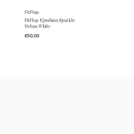
FitFlop
FitFlop IQushion Sparkle
Urban White
€50,00