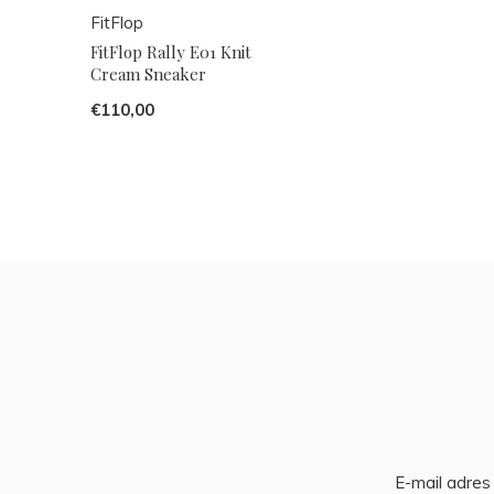
FitFlop
FitFlop Rally E01 Knit
Cream Sneaker
€110,00