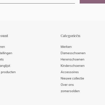
count
Categorieën
eren
Merken
tellingen
Damesschoenen
ets
Herenschoenen
anglijst
Kinderschoenen
k producten
Accessoires
Nieuwe collectie
Over ons
zomersolden