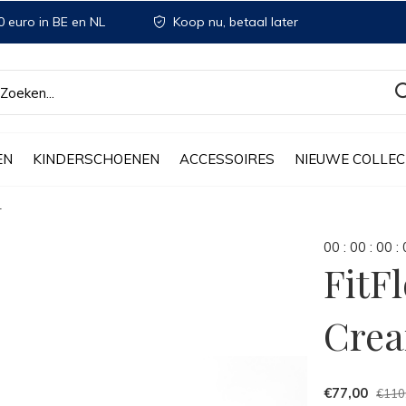
 euro in BE en NL
Koop nu, betaal later
EN
KINDERSCHOENEN
ACCESSOIRES
NIEUWE COLLEC
r
0
0
:
0
0
:
0
0
:
FitF
Crea
€77,00
€110