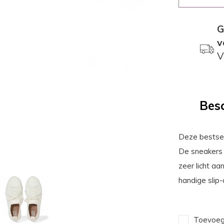
G
v
V
Besc
Deze bestsell
De sneakers 
zeer licht a
handige slip-
Toevoege