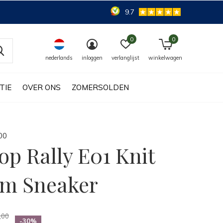
9.7
0
0
nederlands
inloggen
verlanglijst
winkelwagen
TIE
OVER ONS
ZOMERSOLDEN
0
0
lop Rally E01 Knit
m Sneaker
,00
-30%