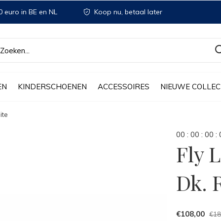
 euro in BE en NL
Koop nu, betaal later
EN
KINDERSCHOENEN
ACCESSOIRES
NIEUWE COLLEC
ite
0
0
:
0
0
:
0
0
:
Fly 
Dk. 
€108,00
€18