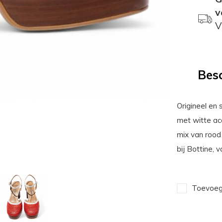
v
V
Besc
Origineel en 
met witte acc
mix van rood
bij Bottine, 
Toevoege