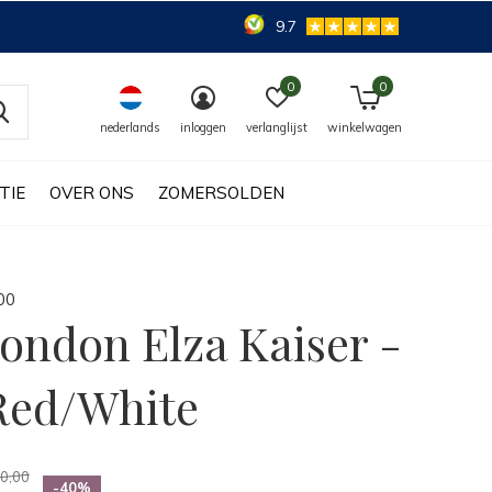
9.7
0
0
nederlands
inloggen
verlanglijst
winkelwagen
TIE
OVER ONS
ZOMERSOLDEN
0
0
London Elza Kaiser -
Red/White
0,00
-40%