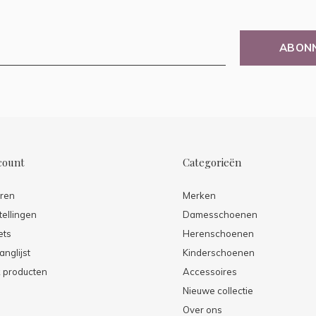
ABON
count
Categorieën
eren
Merken
tellingen
Damesschoenen
ets
Herenschoenen
anglijst
Kinderschoenen
k producten
Accessoires
Nieuwe collectie
Over ons