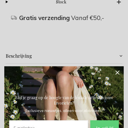
Stock
Gratis verzending
Vanaf €50,-
Beschrijving
Delen
Toevoegen aan vergelijking
Blijf je graag op de hoogte van de leukste acties en jouw
favorieten?
Exclusieve nieuwtjes, alleen voor abonnees!
Productomschrijving
Type: Lage Schoen
Ja, wil ik!