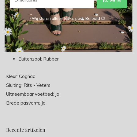
Materiaal:
Wij sturen alleen leuke post, Beloofd 😉
Buitenkant: Leer
Voering: Leer
Binnenzool: Leer
Buitenzool: Rubber
Kleur: Cognac
Sluiting: Rits - Veters
Uitneembaar voetbed: Ja
Brede pasvorm: Ja
Recente artikelen