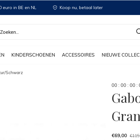
 euro in BE en NL
Koop nu, betaal later
EN
KINDERSCHOENEN
ACCESSOIRES
NIEUWE COLLEC
tur/Schwarz
0
0
:
0
0
:
0
0
:
Gabo
Gran
€69,00
€115