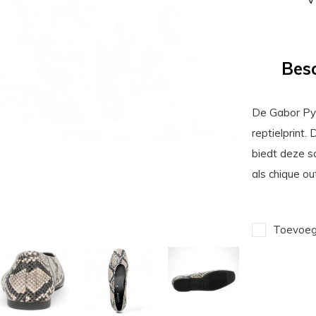
Besc
De Gabor Pyth
reptielprint.
biedt deze s
als chique out
Toevoege