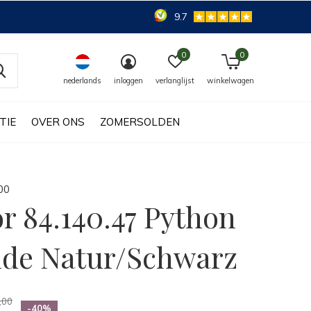
9.7
0
0
nederlands
inloggen
verlanglijst
winkelwagen
TIE
OVER ONS
ZOMERSOLDEN
0
0
r 84.140.47 Python
de Natur/Schwarz
,00
-40%