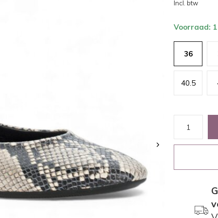
Incl. btw
Voorraad: 1
36
40.5
G
v
V