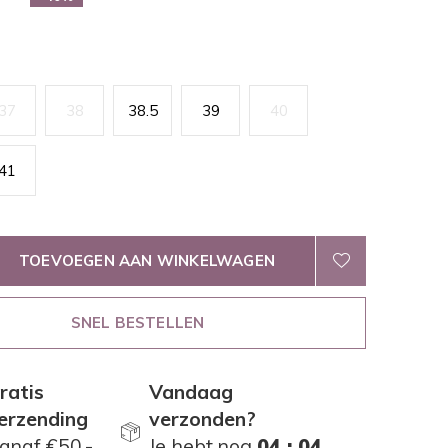
37
38
38.5
39
40
41
TOEVOEGEN AAN WINKELWAGEN
SNEL BESTELLEN
ratis
Vandaag
erzending
verzonden?
anaf €50,-
Je hebt nog
04 : 04