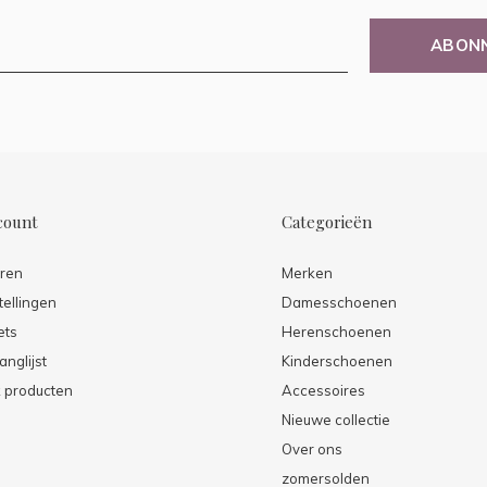
ABON
count
Categorieën
eren
Merken
tellingen
Damesschoenen
ets
Herenschoenen
anglijst
Kinderschoenen
k producten
Accessoires
Nieuwe collectie
Over ons
zomersolden