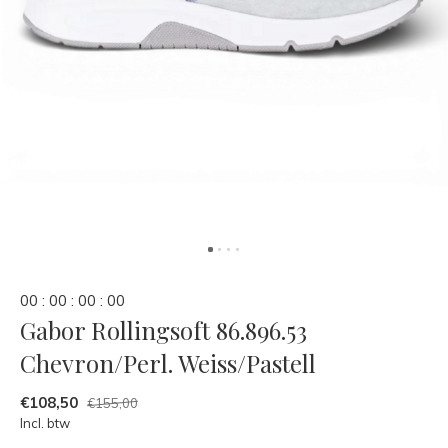
0
0
:
0
0
:
0
0
:
0
0
Gabor Rollingsoft 86.896.53
Chevron/Perl. Weiss/Pastell
€108,50
€155,00
Incl. btw