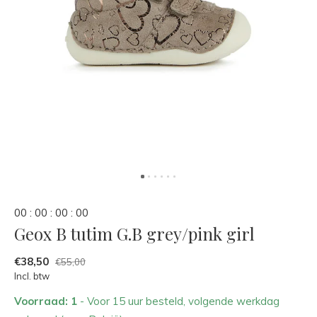
0
0
:
0
0
:
0
0
:
0
0
Geox B tutim G.B grey/pink girl
€38,50
€55,00
Incl. btw
Voorraad: 1
- Voor 15 uur besteld, volgende werkdag