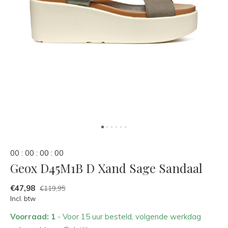
0
0
:
0
0
:
0
0
:
0
0
Geox D45M1B D Xand Sage Sandaal
€47,98
€119,95
Incl. btw
Voorraad: 1
- Voor 15 uur besteld, volgende werkdag