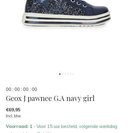
0
0
:
0
0
:
0
0
:
0
0
Geox J pawnee G.A navy girl
€69,95
Incl. btw
Voorraad: 1
- Voor 15 uur besteld, volgende werkdag