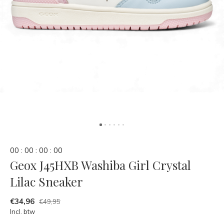
0
0
:
0
0
:
0
0
:
0
0
Geox J45HXB Washiba Girl Crystal
Lilac Sneaker
€34,96
€49,95
Incl. btw