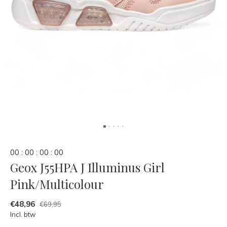
0
0
:
0
0
:
0
0
:
0
0
Geox J55HPA J Illuminus Girl
Pink/Multicolour
€48,96
€69,95
Incl. btw