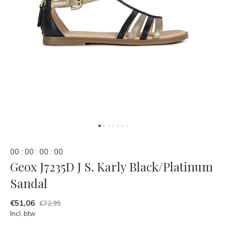
0
0
:
0
0
:
0
0
:
0
0
Geox J7235D J S. Karly Black/Platinum
Sandal
€51,06
€72,95
Incl. btw