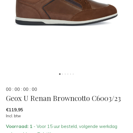
0
0
:
0
0
:
0
0
:
0
0
Geox U Renan Browncotto C6003/23
€119,95
Incl. btw
Voorraad: 1
- Voor 15 uur besteld, volgende werkdag