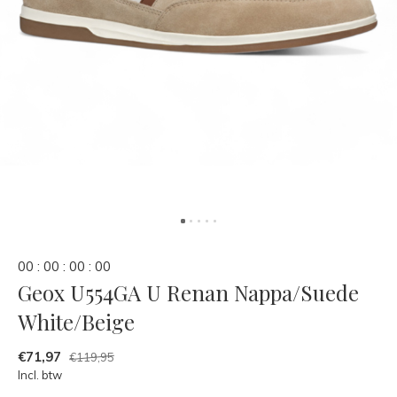
0
0
:
0
0
:
0
0
:
0
0
Geox U554GA U Renan Nappa/Suede
White/Beige
€71,97
€119,95
Incl. btw