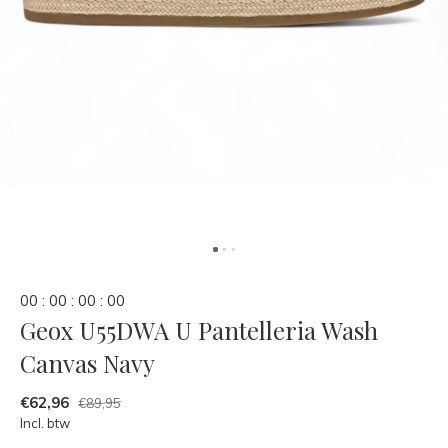
0
0
:
0
0
:
0
0
:
0
0
Geox U55DWA U Pantelleria Wash
Canvas Navy
€62,96
€89,95
Incl. btw