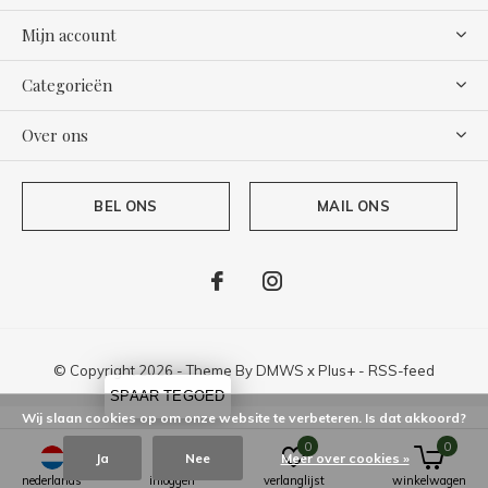
Mijn account
Categorieën
Over ons
BEL ONS
MAIL ONS
© Copyright
2026
- Theme By
DMWS
x
Plus+
-
RSS-feed
SPAAR TEGOED
Wij slaan cookies op om onze website te verbeteren. Is dat akkoord?
0
0
Ja
Nee
Meer over cookies »
nederlands
inloggen
verlanglijst
winkelwagen
Bottine
9,8
/
10
-
118
Reviews @
Kiyoh