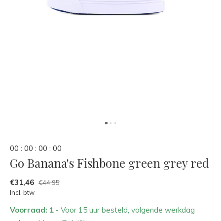
0
0
:
0
0
:
0
0
:
0
0
Go Banana's Fishbone green grey red
€31,46
€44,95
Incl. btw
Voorraad: 1
- Voor 15 uur besteld, volgende werkdag