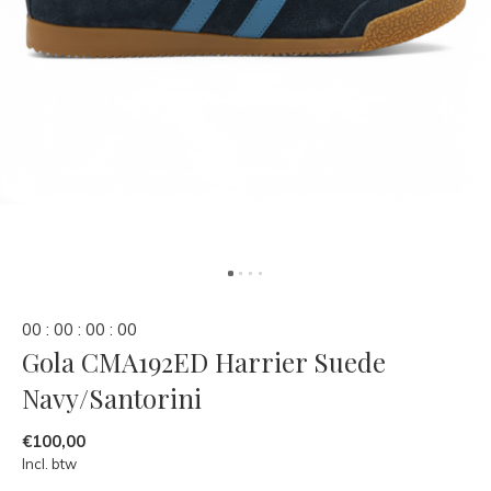
0
0
:
0
0
:
0
0
:
0
0
Gola CMA192ED Harrier Suede
Navy/Santorini
€100,00
Incl. btw