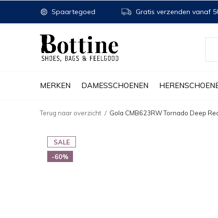
Spaartegoed
Gratis verzenden vanaf 50
MERKEN
DAMESSCHOENEN
HERENSCHOEN
Terug naar overzicht
Gola CMB623RW Tornado Deep Red
SALE
-60%