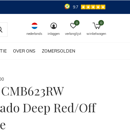
9.7
0
0
nederlands
inloggen
verlanglijst
winkelwagen
TIE
OVER ONS
ZOMERSOLDEN
0
0
a CMB623RW
ado Deep Red/Off
e