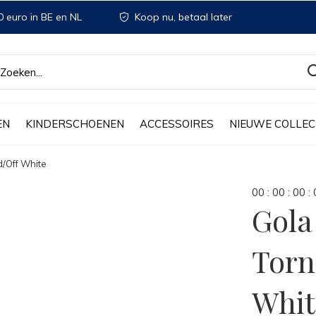
 euro in BE en NL
Koop nu, betaal later
EN
KINDERSCHOENEN
ACCESSOIRES
NIEUWE COLLEC
/Off White
0
0
:
0
0
:
0
0
:
Gol
Torn
Whit