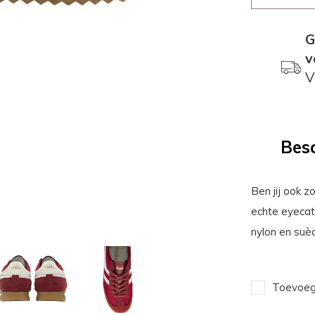
G
v
V
Besc
Ben jij ook z
echte eyecat
nylon en suèd
Toevoege