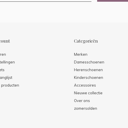
count
Categorieën
eren
Merken
tellingen
Damesschoenen
ets
Herenschoenen
anglijst
Kinderschoenen
k producten
Accessoires
Nieuwe collectie
Over ons
zomersolden